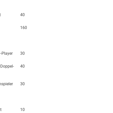
t
40
160
-Player
30
 Doppel-
40
nspieler
30
t
10