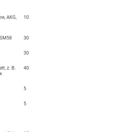
re, AKG,
10
/SM58
30
30
t, z. B.
40
x
5
5