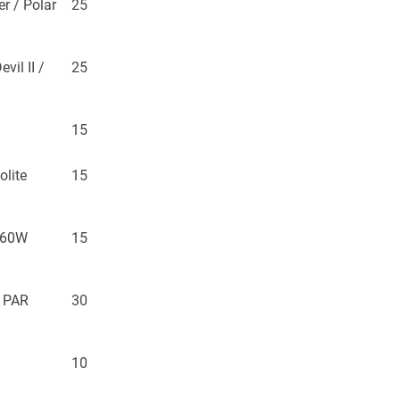
r / Polar
25
vil II /
25
15
olite
15
RF60W
15
o PAR
30
10