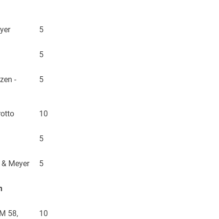
yer
5
5
zen -
5
otto
10
5
g & Meyer
5
n
M 58,
10