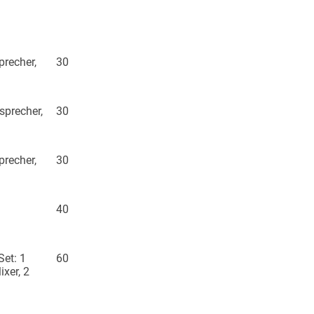
recher,
30
precher,
30
recher,
30
40
et: 1
60
xer, 2